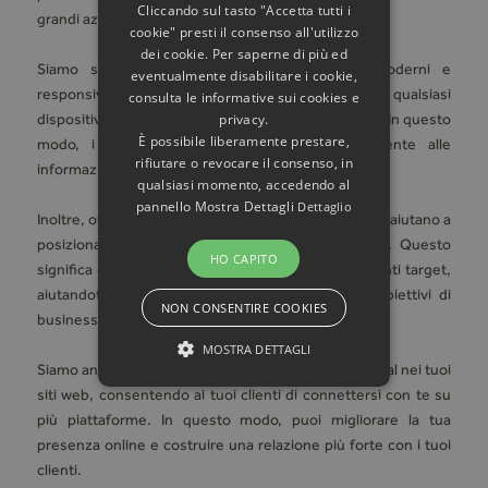
Cliccando sul tasto "Accetta tutti i
grandi aziende.
cookie" presti il consenso all'utilizzo
dei cookie. Per saperne di più ed
Siamo specializzati in sviluppo di siti web moderni e
eventualmente disabilitare i cookie,
responsive, che si adattano perfettamente a qualsiasi
consulta le informative sui cookies e
privacy.
dispositivo, dal desktop al tablet e allo smartphone. In questo
È possibile liberamente prestare,
modo, i tuoi clienti possono accedere facilmente alle
rifiutare o revocare il consenso, in
informazioni sul tuo sito web ovunque si trovino.
qualsiasi momento, accedendo al
pannello Mostra Dettagli
Dettaglio
Inoltre, offriamo servizi di ottimizzazione SEO, che ti aiutano a
posizionare il tuo sito web sui motori di ricerca. Questo
HO CAPITO
significa che il tuo sito web sarà visibile ai tuoi clienti target,
aiutandoti a raggiungere più facilmente i tuoi obiettivi di
NON CONSENTIRE COOKIES
business.
MOSTRA DETTAGLI
Siamo anche in grado di integrare le tue pagine social nei tuoi
siti web, consentendo ai tuoi clienti di connettersi con te su
più piattaforme. In questo modo, puoi migliorare la tua
presenza online e costruire una relazione più forte con i tuoi
clienti.