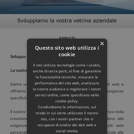
SERVIZI
×
Questo sito web utilizza i
cookie
Sviluppo siti web
Il sito utilizza tecnologie come i cookie,
La vostra Azienda on-line
anche di terze parti, al fine di garantire
le funzionalità tecniche, misurare le
performance del sito web, analizzare
Siamo un'azienda specializzata nello sviluppo di siti web e
le nostre audience e migliorare i nostri
offriamo soluzioni personalizzate per soddisfare le esigenze
servizi online, come specificato nella
specifiche della tua attività.
cookie policy.
Condividiamo le informazioni, sul
Il nostro team di esperti sviluppatori web ha esperienza nella
modo in cui viene utilizzato il nostro
creazione di siti web di alta qualità che rispondono alle
sito, con i nostri partner che si
occupano di analisi dei dati web e
esigenze del tuo business. Possiamo creare siti web
social media.
personalizzati per qualsiasi tipo di attività, dalle piccole alle