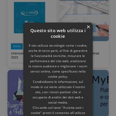
×
Questo sito web utilizza i
cookie
Il sito utilizza tecnologie come i cookie,
BLOG
BLOG
anche di terze parti, al fine di garantire
Una nuova partnership per
Nuovi servizi di consulenza
le funzionalità tecniche, misurare le
2025
contabile e fiscale
performance del sito web, analizzare
12/01/2025
14/03/2023
le nostre audience e migliorare i nostri
servizi online, come specificato nella
cookie policy.
Condividiamo le informazioni, sul
modo in cui viene utilizzato il nostro
sito, con i nostri partner che si
occupano di analisi dei dati web e
social media.
Cliccando sul tasto "Accetta tutti i
cookie" presti il consenso all'utilizzo