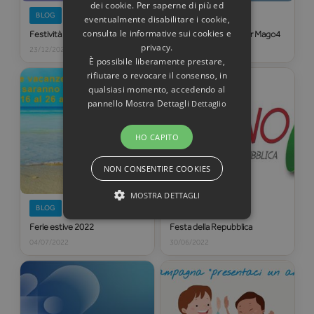
dei cookie. Per saperne di più ed
BLOG
BLOG
eventualmente disabilitare i cookie,
consulta le informative sui cookies e
Festività Natalizie
Disponibile MyB2B per Mago4
privacy.
23/12/2022
23/09/2022
È possibile liberamente prestare,
rifiutare o revocare il consenso, in
qualsiasi momento, accedendo al
pannello Mostra Dettagli
Dettaglio
HO CAPITO
NON CONSENTIRE COOKIES
MOSTRA DETTAGLI
BLOG
BLOG
Ferie estive 2022
Festa della Repubblica
04/07/2022
30/06/2022