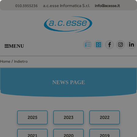
a.c.esse Informatica S.r.l.
010.5955236
info@acesse.it
MENU
/
Home
Indietro
NEWS PAGE
2025
2023
2022
2021
2020
2019