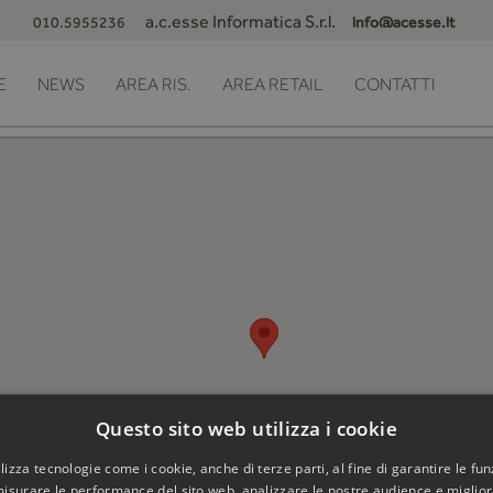
a.c.esse Informatica S.r.l.
010.5955236
info@acesse.it
E
NEWS
AREA RIS.
AREA RETAIL
CONTATTI
Questo sito web utilizza i cookie
utilizza tecnologie come i cookie, anche di terze parti, al fine di garantire le fun
misurare le performance del sito web, analizzare le nostre audience e migliora