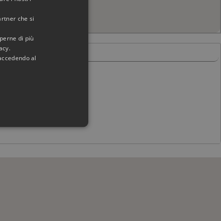
artner che si
aperne di più
acy.
 accedendo al