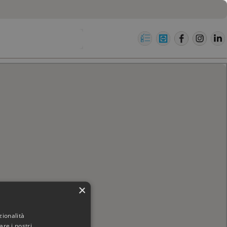
×
zionalità
re i nostri