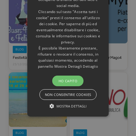
social media.
Cliccando sul tasto "Accetta tutti i
cookie" presti il consenso all'utilizzo
dei cookie. Per saperne di più ed
eventualmente disabilitare i cookie,
consulta le informative sui cookies e
privacy.
È possibile liberamente prestare,
BLOG
BLOG
rifiutare o revocare il consenso, in
Festività Natalizie
Disponibile MyB2B per Mago4
qualsiasi momento, accedendo al
23/12/2022
23/09/2022
pannello Mostra Dettagli
Dettaglio
HO CAPITO
NON CONSENTIRE COOKIES
MOSTRA DETTAGLI
BLOG
BLOG