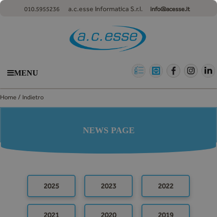
a.c.esse Informatica S.r.l.
010.5955236
info@acesse.it
MENU
/
Home
Indietro
NEWS PAGE
2025
2023
2022
2021
2020
2019