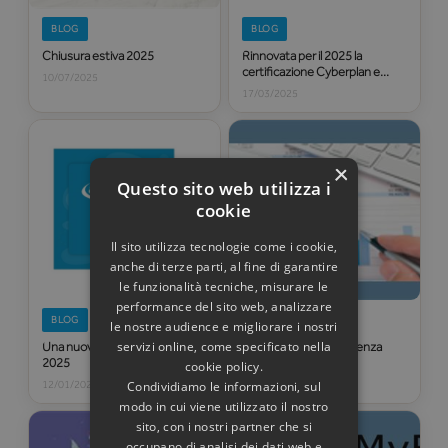
BLOG
BLOG
Chiusura estiva 2025
Rinnovata per il 2025 la
certificazione Cyberplan e
10/07/2025
OperMes
17/03/2025
×
Questo sito web utilizza i
cookie
Il sito utilizza tecnologie come i cookie,
anche di terze parti, al fine di garantire
le funzionalità tecniche, misurare le
performance del sito web, analizzare
BLOG
BLOG
le nostre audience e migliorare i nostri
servizi online, come specificato nella
Una nuova partnership per
Nuovi servizi di consulenza
2025
contabile e fiscale
cookie policy.
Condividiamo le informazioni, sul
12/01/2025
14/03/2023
modo in cui viene utilizzato il nostro
sito, con i nostri partner che si
occupano di analisi dei dati web e