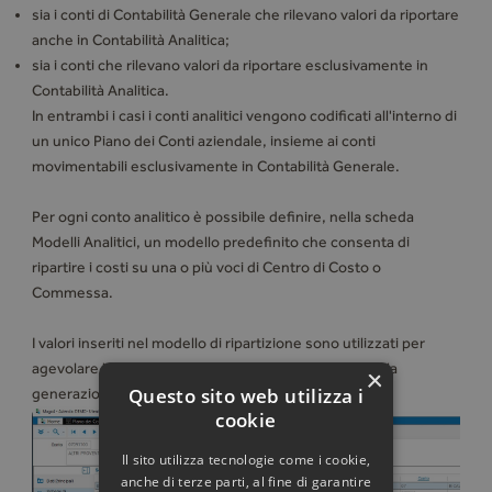
sia i conti di Contabilità Generale che rilevano valori da riportare
anche in Contabilità Analitica;
sia i conti che rilevano valori da riportare esclusivamente in
Contabilità Analitica.
In entrambi i casi i conti analitici vengono codificati all'interno di
un unico Piano dei Conti aziendale, insieme ai conti
movimentabili esclusivamente in Contabilità Generale.
Per ogni conto analitico è possibile definire, nella scheda
Modelli Analitici, un modello predefinito che consenta di
ripartire i costi su una o più voci di Centro di Costo o
Commessa.
I valori inseriti nel modello di ripartizione sono utilizzati per
agevolare la generazione manuale, e per consentire la
×
Questo sito web utilizza i
generazione automatica, dei Movimenti analitici.
cookie
Il sito utilizza tecnologie come i cookie,
anche di terze parti, al fine di garantire