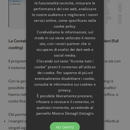
le funzionalità tecniche, misurare le
performance del sito web, analizzare
le nostre audience e migliorare i nostri
servizi online, come specificato nella
cookie policy.
Condividiamo le informazioni, sul
modo in cui viene utilizzato il nostro
La Contabilità a costi diretti (Direct costing) e a costi pieni (Full
sito, con i nostri partner che si
costing)
occupano di analisi dei dati web e
social media.
Cliccando sul tasto "Accetta tutti i
Il programma consente di gestire la Contabilità Analitica sia con
cookie" presti il consenso all'utilizzo
il sistema Direct costing sia con quello Full costing.
dei cookie. Per saperne di più ed
eventualmente disabilitare i cookie,
Con la gestione del sistema a costi diretti (Direct costing) è
consulta le informative sui cookies e
possibile stabilire che i movimenti registrati sui conti analitici
privacy.
hanno natura di ricavo, costo variabile, costo fisso specifico, o
È possibile liberamente prestare,
costo fisso comune.
rifiutare o revocare il consenso, in
qualsiasi momento, accedendo al
pannello Mostra Dettagli
Dettaglio
Ciò permette di calcolare:
i margini di contribuzione di primo e di secondo livello riferiti ai
HO CAPITO
singoli oggetti di costo (Centri e/o Commesse);