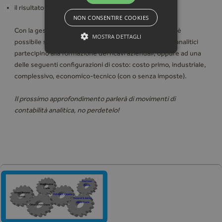
il risultato complessivo aziendale.
NON CONSENTIRE COOKIES
Con la gestione del sistema a costi pieni (Full costing) è
MOSTRA DETTAGLI
possibile stabilire che i movimenti registrati sui conti analitici
partecipino alla formazione dei ricavi aziendali, oppure ad una
delle seguenti configurazioni di costo: costo primo, industriale,
complessivo, economico-tecnico (con o senza imposte).
Il prossimo approfondimento parlerà di movimenti di
contabilità analitica, no perdetelo!